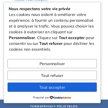
Trastevere à Rome : Guide du Quartier le Plus Animé et
Nous respectons votre vie privée
Authentique
Les cookies nous aident à améliorer votre
Visiter le Sud du Portugal : Les Plus Belles Plages et
expérience, à fournir un contenu personnalisé
Falaises de l’Algarve
et à analyser le trafic. Vous pouvez choisir les
Où se Trouve la Crète ? Situation sur la Carte du
cookies à autoriser en cliquant sur
Monde et Géographie
Personnaliser
. Cliquez sur
Tout accepter
pour
Circuit en Irlande : Itinéraire Idéal de Dublin au
consentir ou sur
Tout refuser
pour décliner les
Connemara
cookies non essentiels.
Décalage Horaire en Espagne : Ce qu’il faut Savoir sur
le Rythme de Vie Espagnol
« Carte des Îles Grecques : Comment Choisir son
Personnaliser
Archipel (Cyclades, Ioniennes…) »
Quelle Ville Visiter en Italie ? Le Top 10 des
Tout refuser
Destinations Phares
Tout accepter
Propulsé par
TERMS
PRIVACY POLICY
BLOG