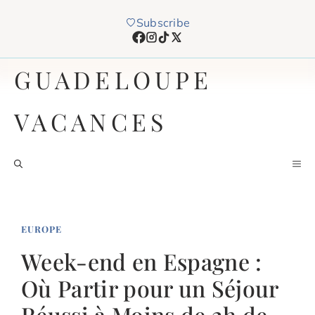
Aller
Subscribe
au
contenu
GUADELOUPE
VACANCES
M
EUROPE
Week-end en Espagne :
Où Partir pour un Séjour
Réussi à Moins de 2h de